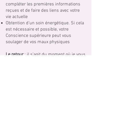
compléter les premières informations
reçues et de faire des liens avec votre
vie actuelle
Obtention d’un soin énergétique. Si cela
est nécessaire et possible, votre
Conscience supérieure peut vous
soulager de vos maux physiques
Le retour
: il s’agit du moment où je vous
guide pour que vous reveniez dans votre
état d’éveil normal.
La partie « plateau thérapeutique » est
enregistrée et vous est envoyée après la
consultation pour que vous puissiez
l’écouter. Cela permet d’intégrer plus
profondément les conseils reçus
pendant la séance.
Tarif :